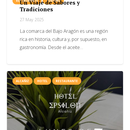
RESTAURANTE
TURISMO
Un Viaje de Sabores y
Tradiciones
27 May 2025
La comarca del Bajo Aragón es una región
rica en historia, cultura y, por supuesto, en
gastronomía. Desde el aceite…
ALCAÑIZ
HOTEL
RESTAURANTE