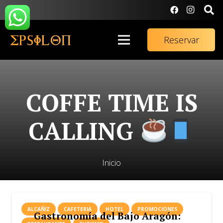
Reservar
COFFE TIME IS
CALLING
Inicio
ALCAÑIZ
CAFETERIA
HOTEL
PROMOCIONES
Gastronomía del Bajo Aragón: