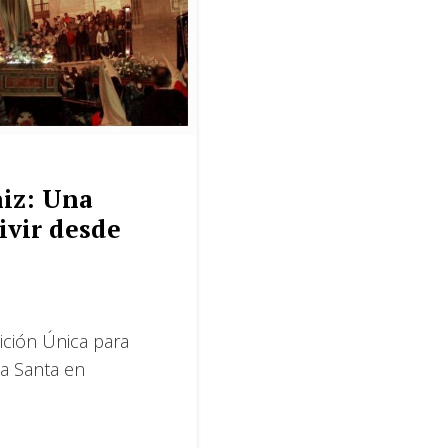
̃iz: Una
Vivir desde
ción Única para
na Santa en