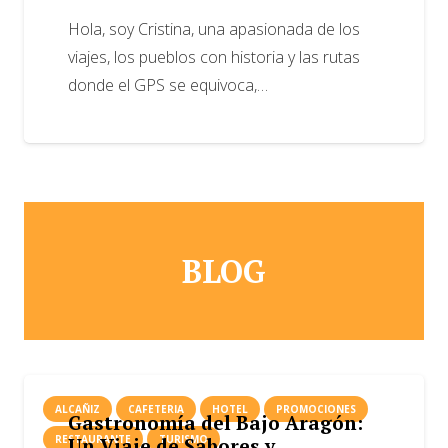
Hola, soy Cristina, una apasionada de los
viajes, los pueblos con historia y las rutas
donde el GPS se equivoca,…
BLOG
ALCAÑIZ
CAFETERIA
HOTEL
PROMOCIONES
Gastronomía del Bajo Aragón:
RESTAURANTE
TURISMO
Un Viaje de Sabores y