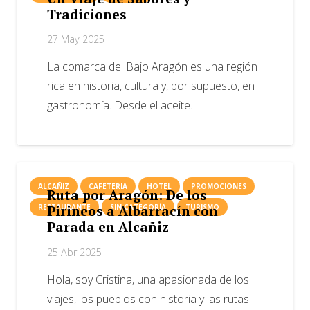
Tradiciones
27 May 2025
La comarca del Bajo Aragón es una región
rica en historia, cultura y, por supuesto, en
gastronomía. Desde el aceite…
ALCAÑIZ
CAFETERIA
HOTEL
PROMOCIONES
Ruta por Aragón: De los
RESTAURANTE
SIN CATEGORÍA
TURISMO
Pirineos a Albarracín con
Parada en Alcañiz
25 Abr 2025
Hola, soy Cristina, una apasionada de los
viajes, los pueblos con historia y las rutas