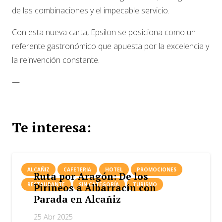
de las combinaciones y el impecable servicio.
Con esta nueva carta, Epsilon se posiciona como un
referente gastronómico que apuesta por la excelencia y
la reinvención constante.
—
Te interesa:
ALCAÑIZ
CAFETERIA
HOTEL
PROMOCIONES
Ruta por Aragón: De los
RESTAURANTE
SIN CATEGORÍA
TURISMO
Pirineos a Albarracín con
Parada en Alcañiz
25 Abr 2025