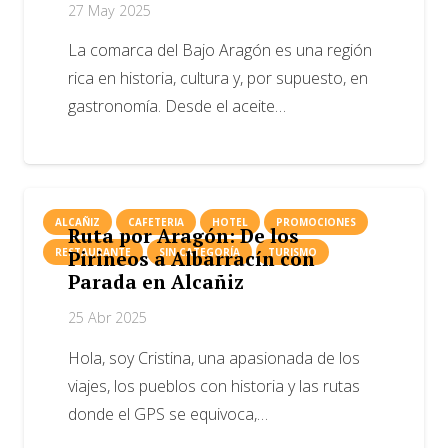
27 May 2025
La comarca del Bajo Aragón es una región
rica en historia, cultura y, por supuesto, en
gastronomía. Desde el aceite…
ALCAÑIZ
CAFETERIA
HOTEL
PROMOCIONES
Ruta por Aragón: De los
RESTAURANTE
SIN CATEGORÍA
TURISMO
Pirineos a Albarracín con
Parada en Alcañiz
25 Abr 2025
Hola, soy Cristina, una apasionada de los
viajes, los pueblos con historia y las rutas
donde el GPS se equivoca,…