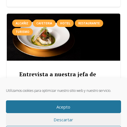
ALCAÑIZ
CAFETERIA
HOTEL
RESTAURANTE
TURISMO
Entrevista a nuestra jefa de
cocina
Utilizamos cookies para optimizar nuestro sitio web y nuestro servicio.
14 Abr 2025
Siempre se ha dicho, que la cocina es el
Acepto
corazón de cualquier restaurante. La
cocina depende de sus cocineros y…
Descartar