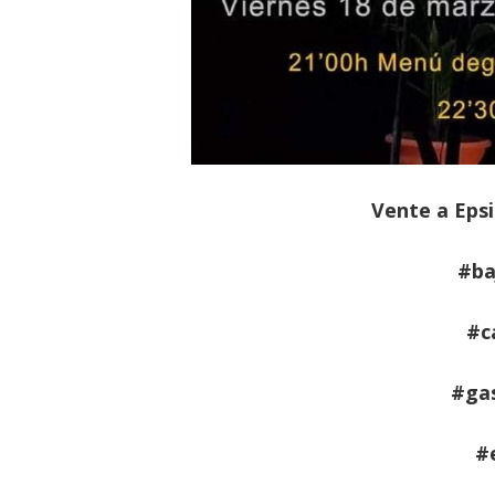
Vente a Epsil
#ba
#c
#ga
#