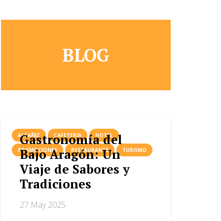
BLOG
Gastronomía del
ALCAÑIZ
CAFETERIA
HOTEL
Bajo Aragón: Un
PROMOCIONES
RESTAURANTE
TURISMO
Viaje de Sabores y
Tradiciones
27 May 2025