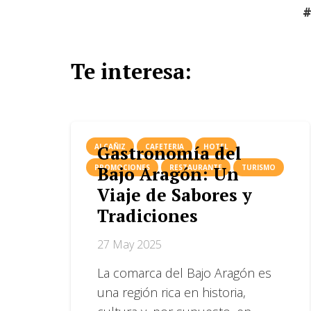
#
Te interesa:
Gastronomía del
ALCAÑIZ
CAFETERIA
HOTEL
Bajo Aragón: Un
PROMOCIONES
RESTAURANTE
TURISMO
Viaje de Sabores y
Tradiciones
27 May 2025
La comarca del Bajo Aragón es
una región rica en historia,