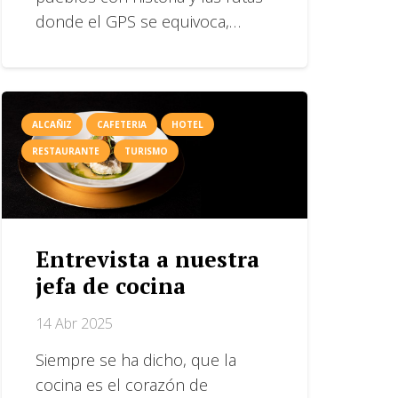
donde el GPS se equivoca,…
ALCAÑIZ
CAFETERIA
HOTEL
RESTAURANTE
TURISMO
Entrevista a nuestra
jefa de cocina
14 Abr 2025
Siempre se ha dicho, que la
cocina es el corazón de