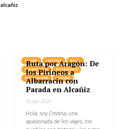
alcañiz
Ruta por Aragón: De
ALCAÑIZ
CAFETERIA
HOTEL
los Pirineos a
PROMOCIONES
RESTAURANTE
Albarracín con
SIN CATEGORÍA
TURISMO
Parada en Alcañiz
25 Abr 2025
Hola, soy Cristina, una
apasionada de los viajes, los