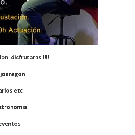
on disfrutaras!!!!!
joaragon
arlos etc
stronomia
eventos