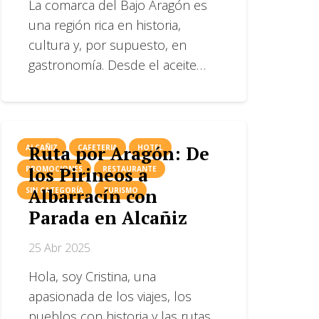
La comarca del Bajo Aragón es
una región rica en historia,
cultura y, por supuesto, en
gastronomía. Desde el aceite…
Ruta por Aragón: De
ALCAÑIZ
CAFETERIA
HOTEL
los Pirineos a
PROMOCIONES
RESTAURANTE
Albarracín con
SIN CATEGORÍA
TURISMO
Parada en Alcañiz
25 Abr 2025
Hola, soy Cristina, una
apasionada de los viajes, los
pueblos con historia y las rutas